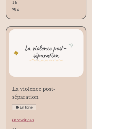
1 h
98 dollars
98 $
canadiens
La violence post-
séparation
En ligne
En savoir plus