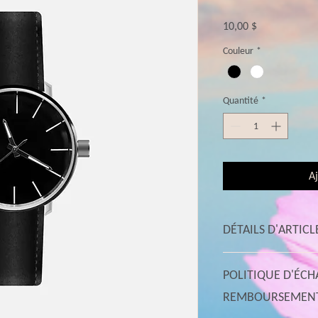
Prix
10,00 $
Couleur
*
Quantité
*
Aj
DÉTAILS D'ARTICL
Détails d'article. Saisisse
POLITIQUE D'ÉCH
taille, matière et autre
idéal pour expliquer les 
REMBOURSEMEN