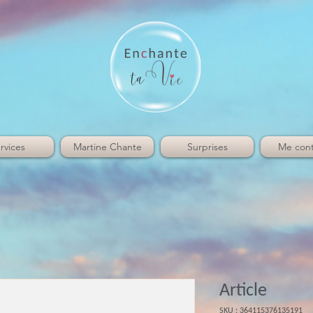
rvices
Martine Chante
Surprises
Me cont
Article
SKU : 364115376135191