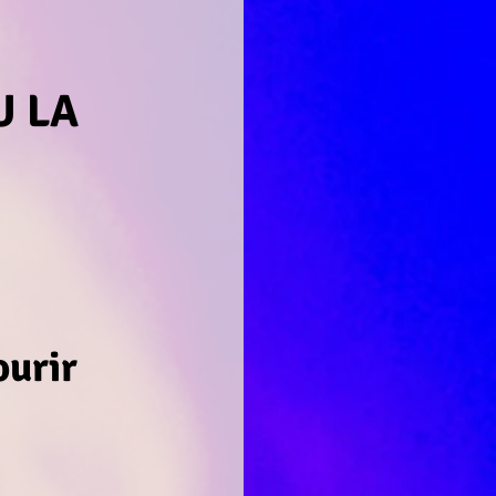
U LA
ourir