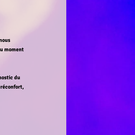
 nous
 au moment
nostic du
 réconfort,