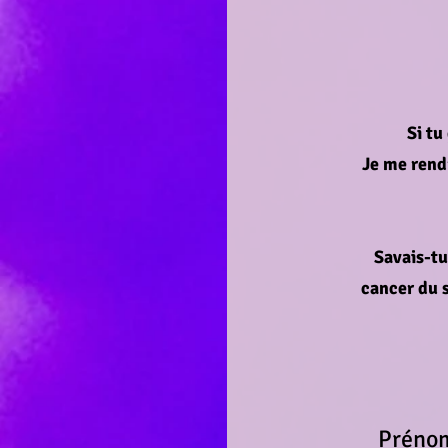
Si tu
Je me rend
Savais-tu
cancer du s
Préno