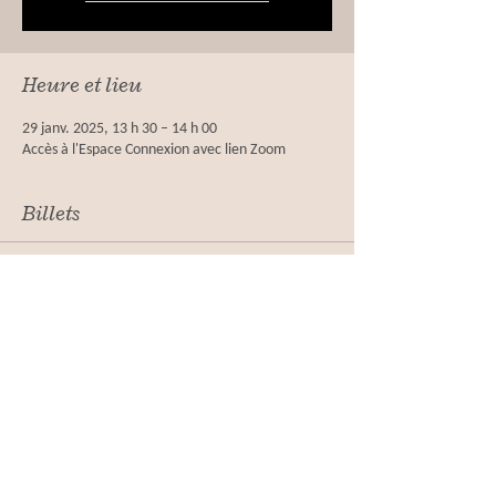
Heure et lieu
29 janv. 2025, 13 h 30 – 14 h 00
Accès à l'Espace Connexion avec lien Zoom
Billets
Vente expirée
Type de billet
Billet Accès Espace Connexions
Plus d'info
Prix
0,00 $